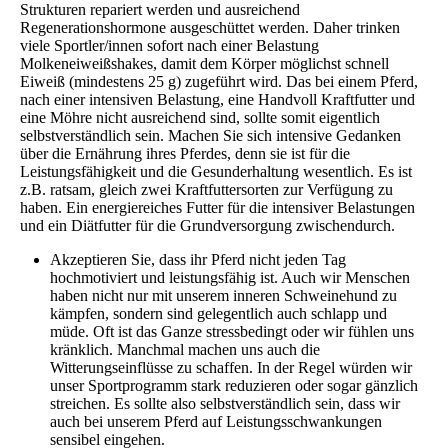
Strukturen repariert werden und ausreichend
Regenerationshormone ausgeschüttet werden. Daher trinken
viele Sportler/innen sofort nach einer Belastung
Molkeneiweißshakes, damit dem Körper möglichst schnell
Eiweiß (mindestens 25 g) zugeführt wird. Das bei einem Pferd,
nach einer intensiven Belastung, eine Handvoll Kraftfutter und
eine Möhre nicht ausreichend sind, sollte somit eigentlich
selbstverständlich sein. Machen Sie sich intensive Gedanken
über die Ernährung ihres Pferdes, denn sie ist für die
Leistungsfähigkeit und die Gesunderhaltung wesentlich. Es ist
z.B. ratsam, gleich zwei Kraftfuttersorten zur Verfügung zu
haben. Ein energiereiches Futter für die intensiver Belastungen
und ein Diätfutter für die Grundversorgung zwischendurch.
Akzeptieren Sie, dass ihr Pferd nicht jeden Tag
hochmotiviert und leistungsfähig ist. Auch wir Menschen
haben nicht nur mit unserem inneren Schweinehund zu
kämpfen, sondern sind gelegentlich auch schlapp und
müde. Oft ist das Ganze stressbedingt oder wir fühlen uns
kränklich. Manchmal machen uns auch die
Witterungseinflüsse zu schaffen. In der Regel würden wir
unser Sportprogramm stark reduzieren oder sogar gänzlich
streichen. Es sollte also selbstverständlich sein, dass wir
auch bei unserem Pferd auf Leistungsschwankungen
sensibel eingehen.