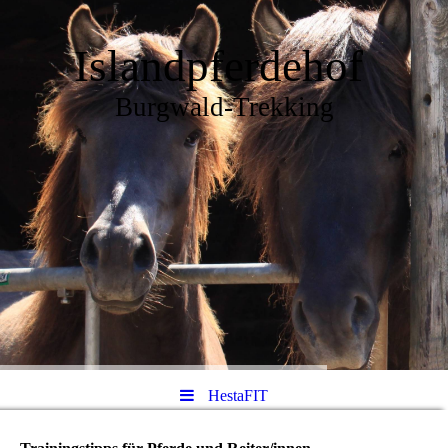
Islandpferdehof
Burgwald-Trekking
HestaFIT