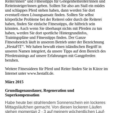
Reiter/innen“ und Fitnesstipps für Gelegenheitsreiter/innen und
Reiteinsteiger/innen geben. Sollten Sie also am Stall ein müdes
und schlappes Pferd stehen haben, dann werden Sie dort
eventuell einen Lösungsansatz finden. Sollten Sie selbst
körperliche Probleme bei der Reiterei oder durch die Reiterei
haben, finden Sie einfache Fitnesstipps, die hilfreich sein
könnten. Auch wenn Sie überhaupt nichts mit Pferden zu tun
haben, werden Sie dort sportliche Hintergrundinfos,
Trainingspläne und Fitnesstipps finden. Der Ganze
Fitnessbereich läuft in unserem Betrieb unter der Bezeichnung
„HestaFIT“. Wir haben bewußt einen isländischen Begriff in
unseren Namen integriert, da unsere Tipps auf dem Bereich des
Pferdetrainings auf unsere Erfahrungen mit Gangpferden
beruhen.
Weitere Fitnessideen für Pferd und Reiter finden Sie in Kürze im
Internet unter www.hestafit.de.
März 2015
Grundlagenausdauer, Regeneration und
Superkompensation
Habe heute bei strahlendem Sonnenschein ein lockeres
Mittagsläufchen gemacht. Von diesen lockeren Läufen
stehen momentan 2 - 3 auf meinem wöchentlichen Lauf-