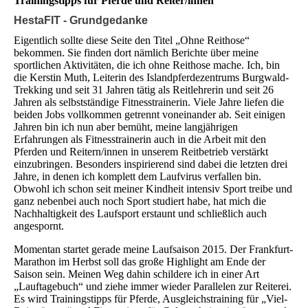
Trainingstipps für Pferde und Reiter/innen
HestaFIT - Grundgedanke
Eigentlich sollte diese Seite den Titel „Ohne Reithose“
bekommen. Sie finden dort nämlich Berichte über meine
sportlichen Aktivitäten, die ich ohne Reithose mache. Ich, bin
die Kerstin Muth, Leiterin des Islandpferdezentrums Burgwald-
Trekking und seit 31 Jahren tätig als Reitlehrerin und seit 26
Jahren als selbstständige Fitnesstrainerin. Viele Jahre liefen die
beiden Jobs vollkommen getrennt voneinander ab. Seit einigen
Jahren bin ich nun aber bemüht, meine langjährigen
Erfahrungen als Fitnesstrainerin auch in die Arbeit mit den
Pferden und Reitern/innen in unserem Reitbetrieb verstärkt
einzubringen. Besonders inspirierend sind dabei die letzten drei
Jahre, in denen ich komplett dem Laufvirus verfallen bin.
Obwohl ich schon seit meiner Kindheit intensiv Sport treibe und
ganz nebenbei auch noch Sport studiert habe, hat mich die
Nachhaltigkeit des Laufsport erstaunt und schließlich auch
angespornt.
Momentan startet gerade meine Laufsaison 2015. Der Frankfurt-
Marathon im Herbst soll das große Highlight am Ende der
Saison sein. Meinen Weg dahin schildere ich in einer Art
„Lauftagebuch“ und ziehe immer wieder Parallelen zur Reiterei.
Es wird Trainingstipps für Pferde, Ausgleichstraining für „Viel-