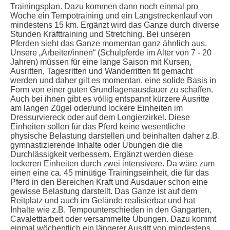
Trainingsplan. Dazu kommen dann noch einmal pro
Woche ein Tempotraining und ein Langstreckenlauf von
mindestens 15 km. Ergänzt wird das Ganze durch diverse
Stunden Krafttraining und Stretching. Bei unseren
Pferden sieht das Ganze momentan ganz ähnlich aus.
Unsere „Arbeiter/innen“ (Schulpferde im Alter von 7 - 20
Jahren) müssen für eine lange Saison mit Kursen,
Ausritten, Tagesritten und Wanderritten fit gemacht
werden und daher gilt es momentan, eine solide Basis in
Form von einer guten Grundlagenausdauer zu schaffen.
Auch bei ihnen gibt es völlig entspannt kürzere Ausritte
am langen Zügel oder/und lockere Einheiten im
Dressurviereck oder auf dem Longierzirkel. Diese
Einheiten sollen für das Pferd keine wesentliche
physische Belastung darstellen und beinhalten daher z.B.
gymnastizierende Inhalte oder Übungen die die
Durchlässigkeit verbessern. Ergänzt werden diese
lockeren Einheiten durch zwei intensivere. Da wäre zum
einen eine ca. 45 minütige Trainingseinheit, die für das
Pferd in den Bereichen Kraft und Ausdauer schon eine
gewisse Belastung darstellt. Das Ganze ist auf dem
Reitplatz und auch im Gelände realisierbar und hat
Inhalte wie z.B. Tempounterschieden in den Gangarten,
Cavalettiarbeit oder versammelte Übungen. Dazu kommt
einmal wöchentlich ein längerer Ausritt von mindestens